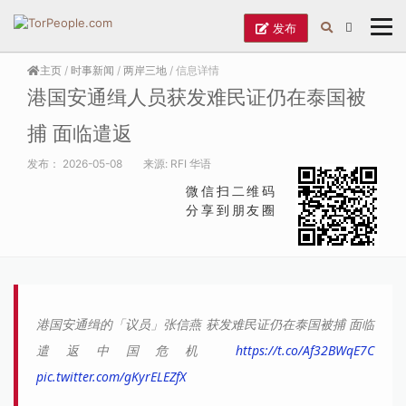
发布
主页
/
时事新闻
/
两岸三地
/ 信息详情
港国安通缉人员获发难民证仍在泰国被
捕 面临遣返
发布：
2026-05-08
来源:
RFI 华语
微信扫二维码
分享到朋友圈
港国安通缉的「议员」张信燕 获发难民证仍在泰国被捕 面临
遣返中国危机
https://t.co/Af32BWqE7C
pic.twitter.com/gKyrELEZfX