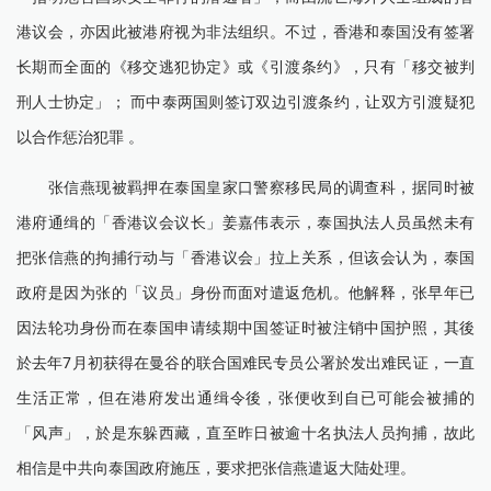
港议会，亦因此被港府视为非法组织。不过，香港和泰国没有签署
长期而全面的《移交逃犯协定》或《引渡条约》，只有「移交被判
刑人士协定」； 而中泰两国则签订双边引渡条约，让双方引渡疑犯
以合作惩治犯罪 。
张信燕现被羁押在泰国皇家口警察移民局的调查科，据同时被
港府通缉的「香港议会议长」姜嘉伟表示，泰国执法人员虽然未有
把张信燕的拘捕行动与「香港议会」拉上关系，但该会认为，泰国
政府是因为张的「议员」身份而面对遣返危机。他解释，张早年已
因法轮功身份而在泰国申请续期中国签证时被注销中国护照，其後
於去年7月初获得在曼谷的联合国难民专员公署於发出难民证，一直
生活正常，但在港府发出通缉令後，张便收到自已可能会被捕的
「风声」，於是东躲西藏，直至昨日被逾十名执法人员拘捕，故此
相信是中共向泰国政府施压，要求把张信燕遣返大陆处理。