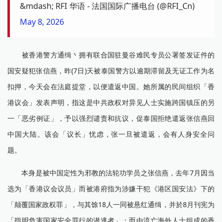
&mdash; RFI 华语 - 法国国际广播电台 (@RFI_Cn)
May 8, 2026
被香港警方通缉丶拥有联合国驻曼谷难民专员公署签发证件的
国安疑犯张信燕，昨(7日)天被泰国警方以逾期滞留及无证工作为名
扣押，今天会在法庭提堂，以便遣返中国。她所属的民间组织「香
港议会」发表声明，指这是中共政权对异见人士实施跨国镇压的另
一「恶劣例证」，予以强烈谴责和抗议，促泰国拒绝遣返张信燕回
中国大陆。该会「议长」忧虑，张一旦被遣返，会有人身安全问
题。
本身是被中国定性为邪教的法轮功学员之张信燕，去年7月因当
选为「香港议会议员」而被港府指为涉嫌干犯《港区国安法》下的
「颠覆国家政权罪」，与其馀18人一同被悬红通缉，并於8月刊宪为
「指明危害国家安全罪行的潜逃者」；而由流亡海外人士组成的香