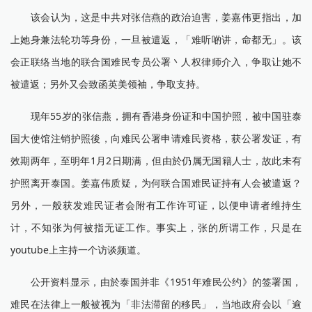
该会认为，这是中共对张信燕的政治迫害，姜嘉伟更指出，加
上她身兼法轮功等身份，一旦被遣返，「难听啲讲，命都无」。该
会正联络当地的联合国难民专员公署丶人权律师介入，争取让她不
被遣返；另外又会致函英美领袖，争取支持。
现年55岁的张信燕，拥有香港身份证和中国护照，被中国驻泰
国大使馆注销护照後，向难民公署申请难民资格，获公署发证，有
效期两年，至明年1月2日期满，但由於仍属无国籍人士，故此未有
护照离开泰国。姜嘉伟质疑，为何联合国难民证持有人会被遣返？
另外，一般获发难民证者会附有工作许可证，以便申请者维持生
计，不知张为何被指无证工作。事实上，张的所谓工作，只是在
youtube上主持一个访谈频道。
公开资料显示，由於泰国并非《1951年难民公约》的签署国，
难民在法律上一般被视为「非法滞留的移民」，当地政府会以「逾