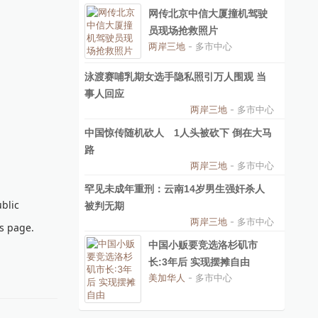
网传北京中信大厦撞机驾驶
员现场抢救照片
两岸三地
- 多市中心
泳渡赛哺乳期女选手隐私照引万人围观 当
事人回应
两岸三地
- 多市中心
中国惊传随机砍人 1人头被砍下 倒在大马
路
两岸三地
- 多市中心
罕见未成年重刑：云南14岁男生强奸杀人
blic
被判无期
两岸三地
- 多市中心
is page.
中国小贩要竞选洛杉矶市
长:3年后 实现摆摊自由
美加华人
- 多市中心