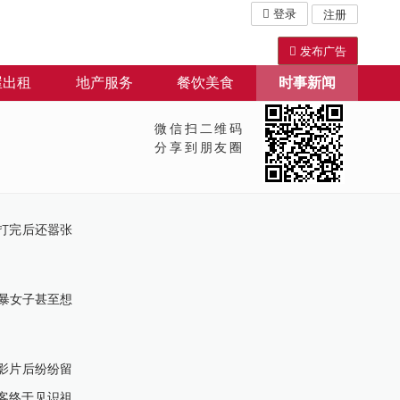
登录
注册
发布广告
屋出租
地产服务
餐饮美食
时事新闻
微信扫二维码
分享到朋友圈
打完后还嚣张
暴女子甚至想
影片后纷纷留
中客终于见识祖