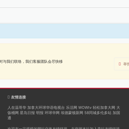
时与我们联络，我们客服团队会尽快移
举
友情连接
人在温哥华
加拿大环球华语电视台
乐活网
WOWtv
轻松加拿大网
大
饭桶网
星岛日报
明报
环球华网
埃德蒙顿新网
58同城多伦多站
加国
通
欢迎有一定规模的网站交换友情链接。在您把本站加入贵站友情链接