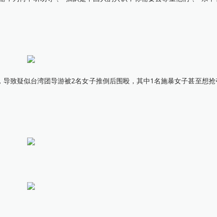
致疑似台湾团导游被2名女子推倒后围殴，其中1名施暴女子甚至想抢