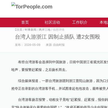
首页
社区活动
工作职介
本地
主页
/
时事新闻
/
两岸三地
/ 信息详情
台湾人游浙江 因制止插队 遭2女围殴
发布：
2026-05-09
来源:
自由时报
有些台湾游客会选择到中国旅游，日前中国浙江省观光区发生一
呛声，要报警赶紧报，之后扬长而去。
综合媒体报道，一群台湾旅游团到浙江普陀山旅游，因为口头制
抢夺正在录影的台湾游客手机，并试图拿起包包攻击，最终被旁
台湾游客扬言报警，动粗女子竟呛“赶紧报、赶紧报，报你妈个
言“快去体验蓝白最爱的中国吧！”、“政府不断的倡导少去中国旅