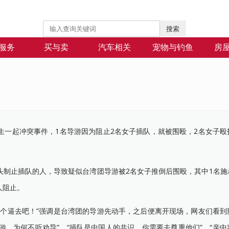
搜索
服务
买与卖
汽车相关
宠物与钓鱼
房
起冲突事件，1名导游因为阻止2名女子插队，就被围殴，2名女子殴
止插队的人，导致疑似台湾团导游被2名女子推倒后围殴，其中1名施
人阻止。
逼去吧！”强调是台湾团的导游先动手，之后便离开现场，网友们看到
游，为何不听劝导”、“插队是中国人的共识，你需要去尊重他们”、“亲