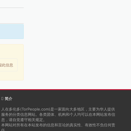
报此信息
简介
人在多伦多(TorPeople.com)是一家面向大多地区，主要为华人提供
服务的分类信息网站。各类团体、机构和个人均可以在本网站发布信
息，请自觉遵守相关规定。
本网站对所有在本站发布的信息和言论的真实性、有效性不负任何责
任。