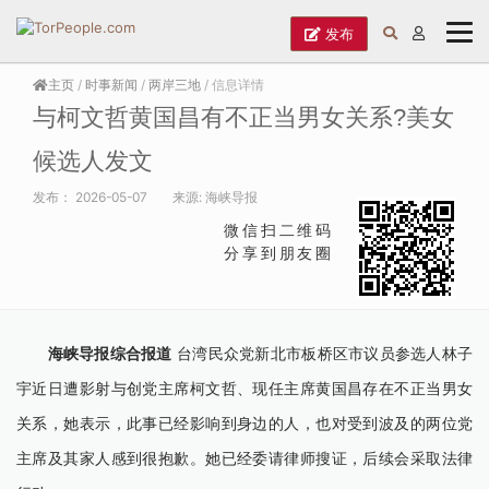
发布
主页
/
时事新闻
/
两岸三地
/ 信息详情
与柯文哲黄国昌有不正当男女关系?美女
候选人发文
发布：
2026-05-07
来源:
海峡导报
微信扫二维码
分享到朋友圈
海峡导报综合报道
台湾民众党新北市板桥区市议员参选人林子
宇近日遭影射与创党主席柯文哲、现任主席黄国昌存在不正当男女
关系，她表示，此事已经影响到身边的人，也对受到波及的两位党
主席及其家人感到很抱歉。她已经委请律师搜证，后续会采取法律