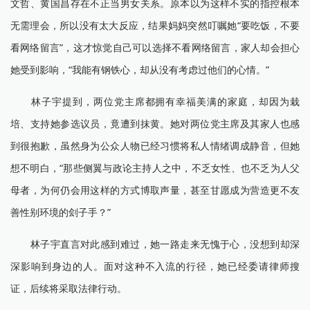
文哲、黄国昌存在不正当男女关系。原本以为这样不实的指控根本
无需理会，所以没有太大反应，结果妈妈突然叮嘱她“要吃饭，不要
看网络留言”，这才惊觉自己可以选择不看网络留言，家人却会担心
她受到影响，“我能有钢铁心，却从没有考虑过他们的心情。”
林子宇提到，两位党主席都拥有幸福美满的家庭，却因为栽
培、支持她参选议员，竟遭到抹黄。她对两位党主席及其家人也感
到很抱歉，虽然身为公众人物已经习惯将私人情绪调成静音，但她
想不明白，“那些侧翼与政论主持人之中，不乏女性、也不乏为人父
母者，为何仍会用这样的方式博取声量，甚至甘愿成为营造更不友
善性别环境的刽子手？”
林子宇直言对此感到难过，她一路走来无愧于心，没想到却深
深影响到身边的人。面对这种不入流的行径，她已经委请律师搜
证，后续将采取法律行动。