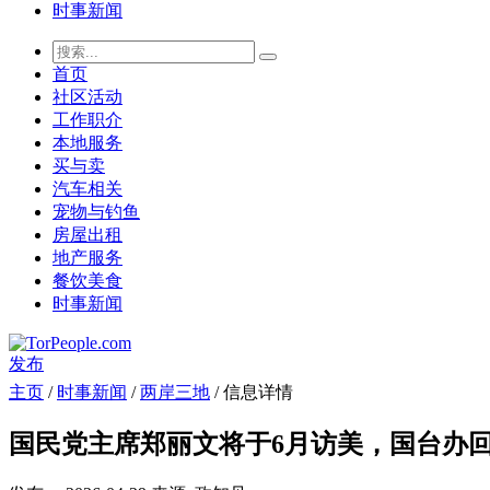
时事新闻
首页
社区活动
工作职介
本地服务
买与卖
汽车相关
宠物与钓鱼
房屋出租
地产服务
餐饮美食
时事新闻
发布
主页
/
时事新闻
/
两岸三地
/ 信息详情
国民党主席郑丽文将于6月访美，国台办