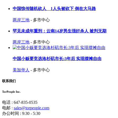
中国惊传随机砍人 1人头被砍下 倒在大马路
两岸三地
- 多市中心
罕见未成年重刑：云南14岁男生强奸杀人 被判无期
两岸三地
- 多市中心
中国小贩要竞选洛杉矶市长:3年后 实现摆摊自由
美加华人
- 多市中心
联系我们
TorPeople Inc.
电话 : 647-835-0535
电邮 :
sales@torpeople.com
办公时间 : 9:30 - 5:30