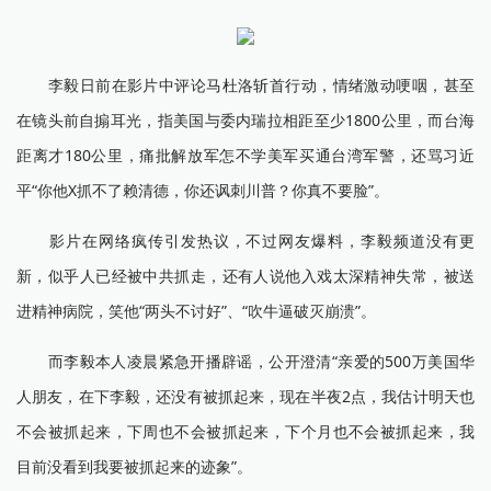
李毅日前在影片中评论马杜洛斩首行动，情绪激动哽咽，甚至
在镜头前自搧耳光，指美国与委内瑞拉相距至少1800公里，而台海
距离才180公里，痛批解放军怎不学美军买通台湾军警，还骂习近
平“你他X抓不了赖清德，你还讽刺川普？你真不要脸”。
影片在网络疯传引发热议，不过网友爆料，李毅频道没有更
新，似乎人已经被中共抓走，还有人说他入戏太深精神失常，被送
进精神病院，笑他“两头不讨好”、“吹牛逼破灭崩溃”。
而李毅本人凌晨紧急开播辟谣，公开澄清“亲爱的500万美国华
人朋友，在下李毅，还没有被抓起来，现在半夜2点，我估计明天也
不会被抓起来，下周也不会被抓起来，下个月也不会被抓起来，我
目前没看到我要被抓起来的迹象”。