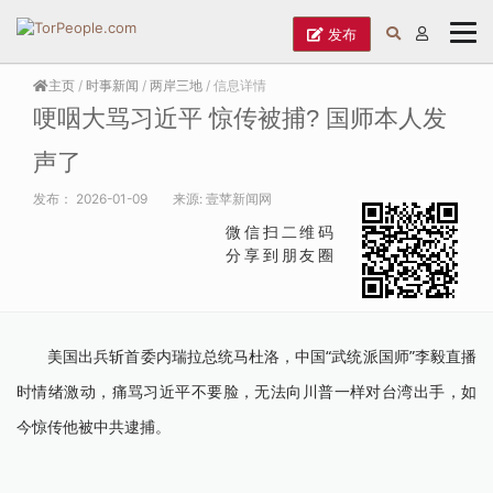
发布
主页
/
时事新闻
/
两岸三地
/ 信息详情
哽咽大骂习近平 惊传被捕? 国师本人发
声了
发布：
2026-01-09
来源:
壹苹新闻网
微信扫二维码
分享到朋友圈
美国出兵斩首委内瑞拉总统马杜洛，中国“武统派国师”李毅直播
时情绪激动，痛骂习近平不要脸，无法向川普一样对台湾出手，如
今惊传他被中共逮捕。