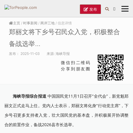
发布
主页
/
时事新闻
/
两岸三地
/ 信息详情
郑丽文将下乡号召民众入党，积极整合
备战选举...
发布：
2025-11-03
来源:
海峡导报
微信扫二维码
分享到朋友圈
海峡导报综合报道
中国国民党11月1日召开“全代会”，新党魁郑
丽文正式走马上任。党内人士表示，郑丽文将化身“行动党主席”，下
乡号召更多支持者入党，壮大国民党的基本盘，并积极展开协调整
合的前置作业，备战2026县市长选举。