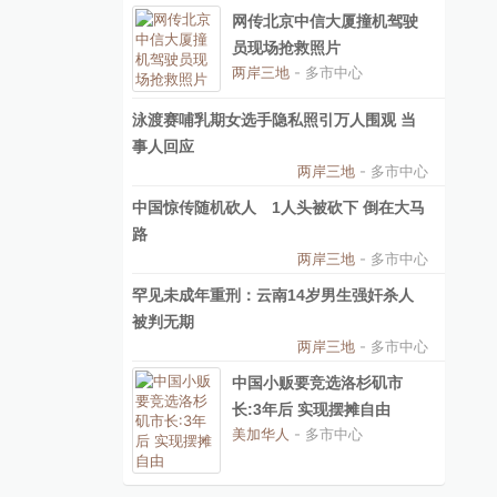
网传北京中信大厦撞机驾驶
员现场抢救照片
两岸三地
- 多市中心
泳渡赛哺乳期女选手隐私照引万人围观 当
事人回应
两岸三地
- 多市中心
中国惊传随机砍人 1人头被砍下 倒在大马
路
两岸三地
- 多市中心
罕见未成年重刑：云南14岁男生强奸杀人
被判无期
两岸三地
- 多市中心
中国小贩要竞选洛杉矶市
长:3年后 实现摆摊自由
美加华人
- 多市中心