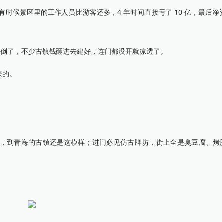
有时候景区里的工作人员比游客还多，4 年时间直接亏了 10 亿，最后净资
景区都倒了，不少古镇钱砸进去建好，连门都没开就凉透了。
来的。
到青海的古镇还是这模样；进门必见仿古牌坊，街上全是臭豆腐、烤