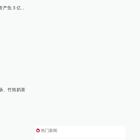
产负 3 亿，
肠、竹筒奶茶
热门新闻