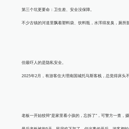
第三个坑更要命：卫生差、安全没保障。
不少古镇的河道里飘着塑料袋、饮料瓶，水浑得发臭，厕所脏
但最吓人的是隐私安全。
2025年2月，有游客住大理南国城托马斯客栈，总觉得床头
老板一开始狡辩“是家里看小孩的，忘拆了”，可警方一查，摄
最后老板被拘5天，民宿也下架了，但这事传开后，游客都怕