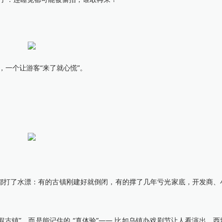
，一个让游客“来了就心慌”。
多都打了水漂：有的古镇刚建好就倒闭，有的撑了几年亏光家底，开发商、
假古镇”，而是能记住的 “真体验”—— 比如乌镇办戏剧节让人看演出、