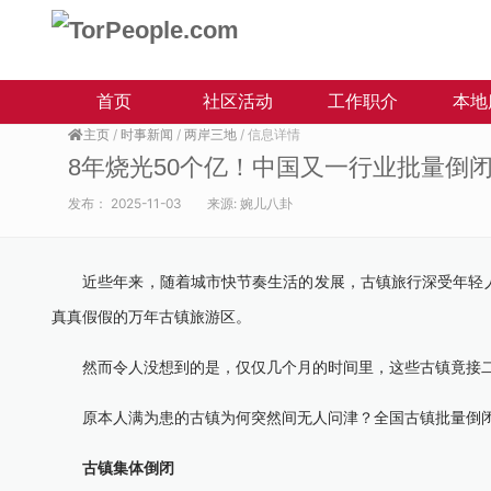
首页
社区活动
工作职介
本地
主页
/
时事新闻
/
两岸三地
/ 信息详情
8年烧光50个亿！中国又一行业批量倒
发布：
2025-11-03
来源:
婉儿八卦
近些年来，随着城市快节奏生活的发展，古镇旅行深受年轻人
真真假假的万年古镇旅游区。
然而令人没想到的是，仅仅几个月的时间里，这些古镇竟接二连
原本人满为患的古镇为何突然间无人问津？全国古镇批量倒闭
古镇集体倒闭