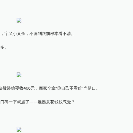
，字又小又歪，不凑到跟前根本看不清。
倍多。
散装糖要收466元，商家全拿“你自己不看价”当借口。
口碑一下就崩了——谁愿意花钱找气受？