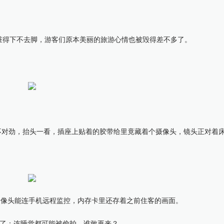
得下不去脚，游客们原本美丽的旅游心情也被毁得差不多了。
不对劲，抬头一看，插座上贴着的胶带给里竟藏着个摄像头，镜头正对着
像头能连手机远程监控，内存卡里还存着之前住客的画面。
了：连睡觉都可能被偷拍，谁敢再来？