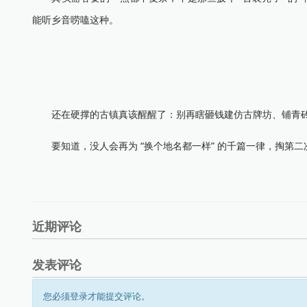
能听乡音唠嗑这种。
还在硬撑的古镇真该醒醒了：别再瞎砸钱建仿古牌坊、铺青砖
要知道，没人会再为 “换个地名都一样” 的千篇一律，掏第二
近期评论
发表评论
您必须登录才能提交评论。