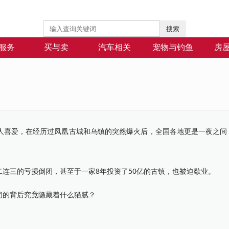
搜索
服务
买与卖
汽车相关
宠物与钓鱼
房
闭
喜爱，在经历过凤凰古城和乌镇的突然爆火后，全国各地更是一夜之间
三的亏损倒闭，甚至于一家8年投资了50亿的古镇，也被迫歇业。
的背后究竟隐藏着什么猫腻？