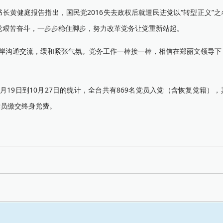
黄健庭报告指出，国民党2016失去政权后就遭民进党以“转型正义”之
党艰苦奋斗，一步步稳住脚步，努力改革党务让党重新站起。
两岸沟通交流，缓和紧张气氛。党务工作一棒接一棒，相信在郑丽文领导下
9日到10月27日的统计，全台共有869名党员入党（含恢复党籍），
名党员缴交终身党费。