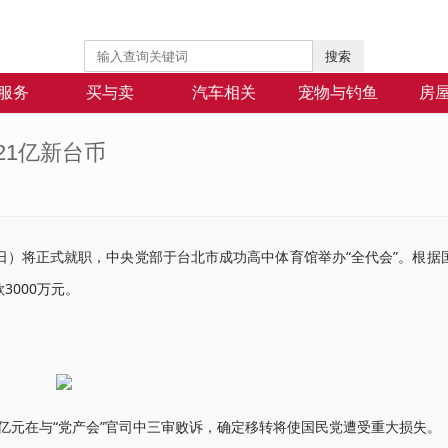
搜索
服务
买与卖
汽车相关
宠物与钓鱼
房
21亿新台币
日）将正式就职，中央党部于台北市成功高中体育馆举办“全代会”。根据国
3000万元。
亿元在与“党产会”官司中三审败诉，确定移转将使国民党遭受重大损失。