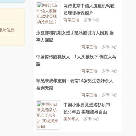
网传北京中信大厦撞机驾驶
员现场抢救照片
两岸三地
- 多市中心
报此信息
泳渡赛哺乳期女选手隐私照引万人围观 当
事人回应
两岸三地
- 多市中心
中国惊传随机砍人 1人头被砍下 倒在大马
路
两岸三地
- 多市中心
罕见未成年重刑：云南14岁男生强奸杀人
被判无期
两岸三地
- 多市中心
中国小贩要竞选洛杉矶市
长:3年后 实现摆摊自由
美加华人
- 多市中心