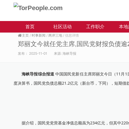
首页
社区活动
工作职介
本地
主页
/
时事新闻
/
两岸三地
/ 信息详情
郑丽文今就任党主席,国民党财报负债逾
发布：
2025-11-01
来源:
海峡导报
海峡导报综合报道
中国国民党新任主席郑丽文今日（11月1
度决算书，国民党负债总额21.2亿元（新台币，下同），短期借款
据介绍，国民党党营基金净值总额虽为234亿元，但其中220