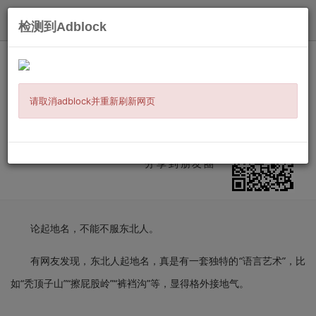
发布
检测到Adblock
主页
/
时事新闻
/
两岸三地
/ 信息详情
大裤裆沟、擦屁股岭…为什么东北地名
这么直白？
请取消adblock并重新刷新网页
发布：
2025-10-31
来源:
壹读
微信扫二维码
分享到朋友圈
论起地名，不能不服东北人。
有网友发现，东北人起地名，真是有一套独特的“语言艺术”，比
如“秃顶子山”“擦屁股岭”“裤裆沟”等，显得格外接地气。