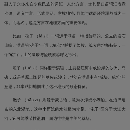
融入了众多来自少数民族的词汇，东北方言，尤其是口语词汇表意
准确、词义丰富、形式灵活、意境独特, 且能与话语环境浑然成为一
体。而地名，也是方言在地理方面的重要体现。
比如，砬子 （lá zi）一词源于满语，特指陡峭的、耸立的岩石
山峰。满语的“砬子”一词，精准地捕捉了险峻、孤立的地貌特征，一
个“砬”字，山的险峻与坚硬质感呼之欲出。
坨子（tuó zi）同样源于满语，主要指江河中或沿岸的沙洲、岛
礁，或是草原上隆起的草甸或沙丘，“坨”在满语中有“成块、成堆”的
意思，非常贴切地描述了这种地形的形态特征。
泡子 （pāo zi）则源于蒙古语，意为水潭或小湖泊。在沼泽遍
布的东北湿地，这种小而浅的水洼极为常见。“泡子”区分于大江大
河，它可能季节性盈涸，周边往往是丰美的草场。