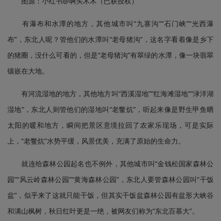
图源：小红书@啊头木木（已获授权）
有瀑布和水潭的地方，其他城市叫“九寨沟”“石门峡”“光西瀑
布”，东北人呢？管他们的水潭叫“老母猪沟”，这名字看着像是乡下
的猪圈，没什么可看的，但是“老母猪沟”有翠绿的水潭，像一块翡翠
镶嵌在大地。
有河流湿地的地方，其他地方叫“西溪湿地”“红海滩湿地”“渌洋湖
湿地”，东北人则管他们的湿地叫“老鳖炕”，听起来像是野生甲鱼晒
太阳的暖和地方，瞬间把景区意境拉回了农家乐现场，可是实际
上，“老鳖炕”水势平缓，风景优美，充满了原始的生命力。
就连给森林公园起名也不例外，其他城市叫“金钱松国家森林公
园”“风云岭森林公园”“黄海森林公园”，东北人要管森林公园叫“干饭
盆”，似乎来了这就只能干饭，但其实干饭盆森林公园有盆形大峡谷
和满山枫树，秋日红叶更是一绝，被网友们称为“东北百慕大”。