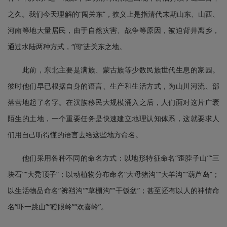
之久。我们今天理解的“闯关东”，狭义上是指清代末期山东、山西、
河南等地大量居民，由于自然灾害、战争等原因，被迫背井离乡，
通过水陆两种方式，“闯”进关东之地。
此前，东北主要是满族、蒙古族等少数民族世代生息的家园。
彼时他们早已根据自身的语言、生产和生活方式，为山川河流、部
落营地起了名字。在汉族移民大规模涌入之后，人们面对这片广袤
陌生的土地，一个重要任务是快速建立地理认知体系，这就要求人
们用自己听得懂的语言去给这些地方命名。
他们采用各种不同的命名方式：以地形特征命名“歪脖子山”“三
块石”“大秃顶子”；以动植物分布命名“大母猪沟”“大羊沟”“葫芦岛”；
以生活物品命名“裤裆沟”“草棚沟”“干饭盆”；甚至还有以人的神情命
名“吓一跳山”“瞪眼岭”“欢喜岭”。