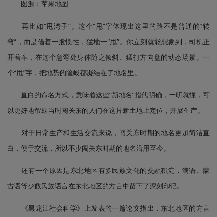
图源：苹果地图
再比如“甩湾子”。这个“甩”字体现出这里的路不是普通的“转
弯”，而是借着一股惯性，猛地一“甩”。你立刻就能想象到，司机正
开着车，在这个急弯处身体随之倾斜、猛打方向盘的动态场景。一
个“甩”字，把地势的险峻都凝结在了地名里。
直白的命名方式，意味着这些“新地名”指代明确，一听就懂，可
以更好地帮助当时闯关东的人们在这片新土地上定位，开展生产。
对于日常生产和生活交流来说，闯关东时期的地名更加简洁直
白，便于交流，所以不少闯关东时期的地名沿用至今。
还有一个原因是东北地区有多民族文化的交融积淀，满语、蒙
古语等少数民族语言在东北地区的方言中留下了深刻印记。
《黑龙江社会科学》上发表的一篇论文指出，东北地区的方言