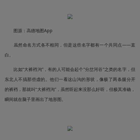
图源：高德地图App
虽然命名方式各不相同，但是这些名字都有一个共同点——直
白。
比如“大裤裆沟”，有的人可能会起个“分岔河谷”之类的名字，但
东北人不搞那些虚的。他们一看这山沟的形状，像极了两条腿分开
的裤裆，那就叫“大裤裆沟”，虽然听起来没那么好听，但极其准确，
瞬间就在脑子里画出了地形图。