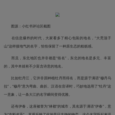
图源：小红书评论区截图
在信息爆炸的时代，大家看多了精心包装的地名，“大秃顶子
山”这样接地气的名字，恰恰保留了一种原生态的粗粝感。
而且，东北地区也并非都是“俗名”，东北的地名是多元、丰富
的，其中本就有不少富含诗意的地名。
比如牡丹江，它并非因种植牡丹而得名，而是源于满语“穆丹乌
拉”，“穆丹”意为弯曲、曲折。汉语在音译时，巧妙地选用了“牡丹”这
一意象，让一条大江的名字瞬间变得优雅。
还有伊春，这座被誉为“林都”的城市，其名源于满语“伊春”，意
为“衣料皮毛”，直观反映了此地昔日丰饶的物产。这个名字听起来温