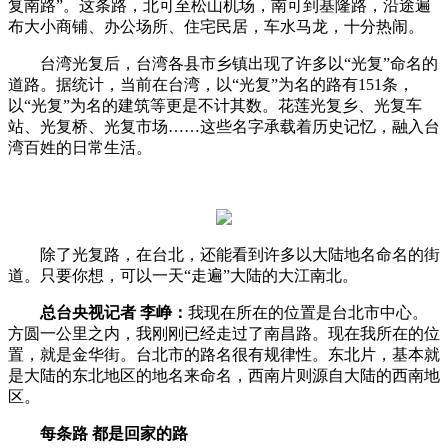
复南路”。这条路，北可至松山机场，南可到基隆路，沿途遍
布大小商铺、办公场所、住宅民居，车水马龙，十分热闹。
台湾光复后，台湾各县市乡镇出现了许多以“光复”命名的
道路。据统计，当前在台湾，以“光复”为名的路有151条，
以“光复”为名的建筑等更是不计其数。花莲光复乡、光复车
站、光复桥、光复市场……这些名字承载着历史记忆，融入台
湾百姓的日常生活。
除了光复路，在台北，还能看到许多以大陆地名命名的街
道。只要你想，可以一天“走遍”大陆的大江南北。
总台央视记者 李峥：
我现在所在的位置是台北市中心。
方圆一公里之内，我刚刚已经走过了南昌路。现在我所在的位
置，就是金华街。台北市的路名很有规律性。东北片，基本就
是大陆的东北地区的地名来命名，西南片则源自大陆的西南地
区。
每条路 都是回家的路