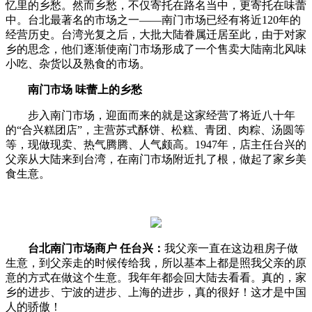
忆里的乡愁。然而乡愁，不仅寄托在路名当中，更寄托在味蕾
中。台北最著名的市场之一——南门市场已经有将近120年的
经营历史。台湾光复之后，大批大陆眷属迁居至此，由于对家
乡的思念，他们逐渐使南门市场形成了一个售卖大陆南北风味
小吃、杂货以及熟食的市场。
南门市场 味蕾上的乡愁
步入南门市场，迎面而来的就是这家经营了将近八十年
的“合兴糕团店”，主营苏式酥饼、松糕、青团、肉粽、汤圆等
等，现做现卖、热气腾腾、人气颇高。1947年，店主任台兴的
父亲从大陆来到台湾，在南门市场附近扎了根，做起了家乡美
食生意。
台北南门市场商户 任台兴：
我父亲一直在这边租房子做
生意，到父亲走的时候传给我，所以基本上都是照我父亲的原
意的方式在做这个生意。我年年都会回大陆去看看。真的，家
乡的进步、宁波的进步、上海的进步，真的很好！这才是中国
人的骄傲！