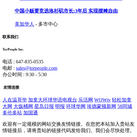
中国小贩要竞选洛杉矶市长:3年后 实现摆摊自由
美加华人
- 多市中心
联系我们
TorPeople Inc.
电话 : 647-835-0535
电邮 :
sales@torpeople.com
办公时间 : 9:30 - 5:30
友情连接
人在温哥华
加拿大环球华语电视台
乐活网
WOWtv
轻松加拿
大网
大饭桶网
星岛日报
明报
环球华网
埃德蒙顿新网
58同城
多伦多站
加国通
欢迎有一定规模的网站交换友情链接。在您把本站加入贵站友
情链接后，请将贵站的链接代码发给我们。我们会尽快处理。