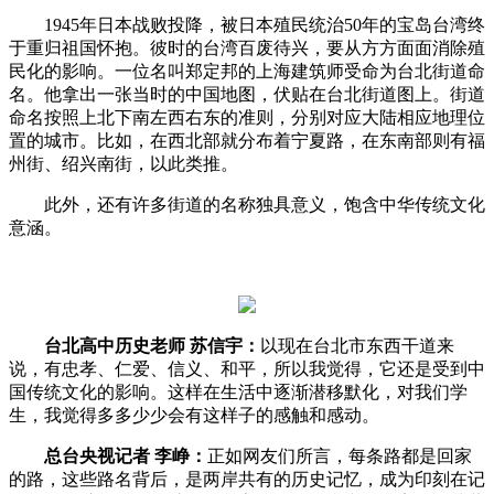
1945年日本战败投降，被日本殖民统治50年的宝岛台湾终
于重归祖国怀抱。彼时的台湾百废待兴，要从方方面面消除殖
民化的影响。一位名叫郑定邦的上海建筑师受命为台北街道命
名。他拿出一张当时的中国地图，伏贴在台北街道图上。街道
命名按照上北下南左西右东的准则，分别对应大陆相应地理位
置的城市。比如，在西北部就分布着宁夏路，在东南部则有福
州街、绍兴南街，以此类推。
此外，还有许多街道的名称独具意义，饱含中华传统文化
意涵。
台北高中历史老师 苏信宇：
以现在台北市东西干道来
说，有忠孝、仁爱、信义、和平，所以我觉得，它还是受到中
国传统文化的影响。这样在生活中逐渐潜移默化，对我们学
生，我觉得多多少少会有这样子的感触和感动。
总台央视记者 李峥：
正如网友们所言，每条路都是回家
的路，这些路名背后，是两岸共有的历史记忆，成为印刻在记