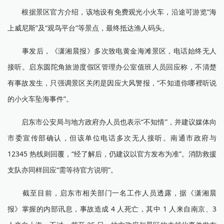
根据景区官方介绍，该地设有免费观光小火车，沿途可游览“海
上威尼斯”及“观鸟平台”等景点，最终抵达渔人码头。
事发后，《潇湘晨报》多次致电黄金海滩景区，电话始终无人
接听。启东圆陀角旅游度假区管理办公室值班人员回应称，不清楚
有事故发生，只强调景区关闭是因应大风警报，“不知道你哪裡听说
的小火车坠海事件”。
启东市公安局与地方政府办人员也表示“不知情”，并建议媒体向
市委宣传部确认，但该单位电话多次无人接听。南通市政府与
12345 热线则回覆，“经了解后，仍建议以官方发布为准”。消防救援
支队亦同样回应“需等待官方说明”。
截至目前，启东市相关部门一名工作人员透露，据《潇湘晨
报》掌握的内部讯息，事故造成 4 人死亡，其中 1 人来自南京、3