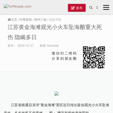
发布
主页
/
时事新闻
/
两岸三地
/ 信息详情
江苏黄金海滩观光小火车坠海酿重大死
伤 隐瞒多日
发布：
2025-10-27
来源:
Newtalk
微信扫二维码
分享到朋友圈
江苏省南通启东市“黄金海滩”景区近日传出疑似观光小火车坠海
意外，多名旅客不幸罹难。 图： 腾讯新闻@潇湘晨报