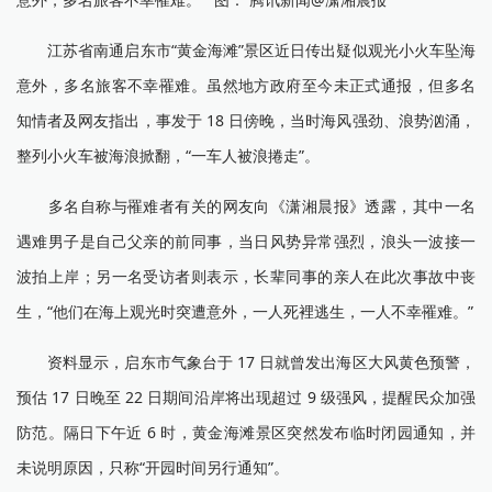
江苏省南通启东市“黄金海滩”景区近日传出疑似观光小火车坠海
意外，多名旅客不幸罹难。虽然地方政府至今未正式通报，但多名
知情者及网友指出，事发于 18 日傍晚，当时海风强劲、浪势汹涌，
整列小火车被海浪掀翻，“一车人被浪捲走”。
多名自称与罹难者有关的网友向《潇湘晨报》透露，其中一名
遇难男子是自己父亲的前同事，当日风势异常强烈，浪头一波接一
波拍上岸；另一名受访者则表示，长辈同事的亲人在此次事故中丧
生，“他们在海上观光时突遭意外，一人死裡逃生，一人不幸罹难。”
资料显示，启东市气象台于 17 日就曾发出海区大风黄色预警，
预估 17 日晚至 22 日期间沿岸将出现超过 9 级强风，提醒民众加强
防范。隔日下午近 6 时，黄金海滩景区突然发布临时闭园通知，并
未说明原因，只称“开园时间另行通知”。