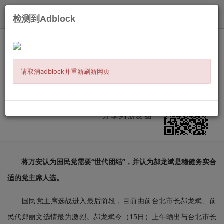
发布
检测到Adblock
主页
/
时事新闻
/
两岸三地
/ 信息详情
蒋万安表态,力挺郝龙斌是“稳健务实党主
席人选”
请取消adblock并重新刷新网页
发布：
2025-10-15
来源:
台海网
微信扫二维码
分享到朋友圈
蒋万安认为国民党需要“世代团结”，并认为郝龙斌是稳健务实合
适的党主席人选。
国民党主席选战进入最后阶段，目前由前台北市长郝龙斌、前
民代郑丽文选情最为激烈。郝龙斌今（15日）上午晒出与台北市长