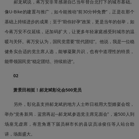
郝龙斌说，蒋万安非常感谢自己当年替台北打下的城市基础。
像U-Bike的建置与推广，如今能推动“前30分钟免费”，正是在那个
基础上持续进步的成果；至于“助你好孕”政策，更是当年的创举，如
今蒋万安不仅延续，还加码扩大，让更多年轻家庭感受到城市的温
暖与关怀。蒋万安认为，国民党需要“世代团结”。他说，我是一位稳
健务实合适的党主席人选，能够凝聚共识，也有中道理性的特质，
能带领国民党“稳定团结、持续前进”。
0
2
萧景田相挺！郝龙斌彰化会500党员
另外，彰化县支持郝龙斌的地方人士昨日租用大型婚宴会馆，
举办“党务新局．蓝营再起─郝龙斌参选党主席见面会”，逾500人到
场座无虚席，有意角逐下届员林市长的县议员凃俊任等人站台助
讲，场面盛大。