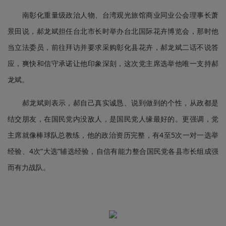
南彰化重量级政治人物、台湾观光旅馆商业同业公会理事长萧
景田说，郝龙斌担任台北市长时举办台北国际花卉博览会，那时他
当立法委员，前往拜访并要求采购彰化县花卉，郝龙斌二话不说答
应，爽快和信守承诺让他印象深刻，这次党主席选举他唯一支持郝
龙斌。
郝龙斌则表示，郝自己真实诚恳、说到做到的个性，从政都是
结交朋友，在国民党内没敌人，是国民党人缘最好的。更强调，党
主席就像棒球队总教练，他的政治资历完整，有4至5次一对一选举
经验、4次“大选”辅选经验，自信有能力整合国民党各县市长组成强
而有力战队。