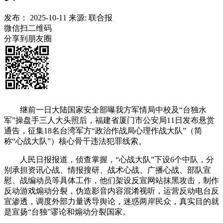
发布：
2025-10-11
来源:
联合报
微信扫二维码
分享到朋友圈
继前一日大陆国家安全部曝我方军情局中校及“台独水
军”操盘手三人大头照后，福建省厦门市公安局11日发布悬赏
通告，征集18名台湾军方“政治作战局心理作战大队”（简
称“心战大队”）核心骨干违法犯罪线索。
人民日报报道，侦查掌握，“心战大队”下设6个中队，分
别承担资讯心战、情报搜研、战术心战、广播心战、部队宣
慰、战编动员等具体工作，他们架设反宣网站抹黑攻击，制作
反动游戏煽动分裂，伪造影音内容混淆视听，运营反动电台反
宣渗透，调度外部力量诱导舆论，迷惑两岸民众，真实目的就
是宣扬“台独”谬论和煽动分裂国家。