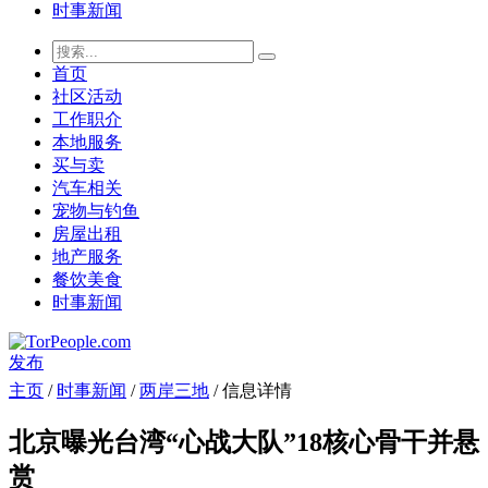
时事新闻
首页
社区活动
工作职介
本地服务
买与卖
汽车相关
宠物与钓鱼
房屋出租
地产服务
餐饮美食
时事新闻
发布
主页
/
时事新闻
/
两岸三地
/ 信息详情
北京曝光台湾“心战大队”18核心骨干并悬
赏