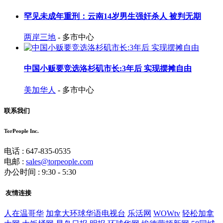
罕见未成年重刑：云南14岁男生强奸杀人 被判无期
两岸三地
- 多市中心
中国小贩要竞选洛杉矶市长:3年后 实现摆摊自由
美加华人
- 多市中心
联系我们
TorPeople Inc.
电话 : 647-835-0535
电邮 :
sales@torpeople.com
办公时间 : 9:30 - 5:30
友情连接
人在温哥华
加拿大环球华语电视台
乐活网
WOWtv
轻松加拿