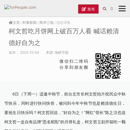
发布
主页
/
时事新闻
/
两岸三地
/ 信息详情
柯文哲吃月饼网上破百万人看 喊话赖清
德好自为之
发布：
2025-10-04
来源:
海峡导报
微信扫二维码
分享到朋友圈
6日（下周一）适逢中秋节，前台北市长柯文哲拍片祝民众中秋
节快乐，同时进行快问快答，被问到今年中秋节也是赖清德生日，
要祝生日快乐吗？柯文哲回说，“好自为之！”网红“馆长”陈之汉也送
柯文哲一盒自有品牌“恶名昭彰”的月饼礼盒，柯文哲立刻开箱吃一颗