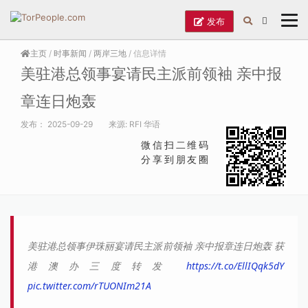
发布
主页
/
时事新闻
/
两岸三地
/ 信息详情
美驻港总领事宴请民主派前领袖 亲中报
章连日炮轰
发布：
2025-09-29
来源:
RFI 华语
微信扫二维码
分享到朋友圈
美驻港总领事伊珠丽宴请民主派前领袖 亲中报章连日炮轰 获
港澳办三度转发
https://t.co/EllIQqk5dY
pic.twitter.com/rTUONIm21A