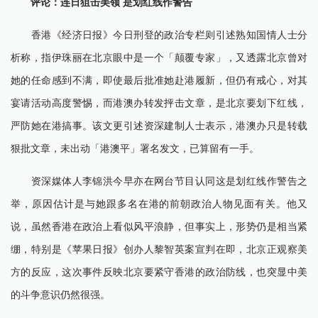
评论：连日狙击美领 是划红线作警告
香港《经济日报》今日刑登的政治专栏则引述熟知国情人士分
析称，指伊珠丽在北京眼中是一个「颠覆专家」，又透露北京曾对
她的任命感到不满，即使最后批准她赴港履新，但仍有戒心，对其
宴请活动高度警惕，而港澳办转发抨击文章，是北京要划下红线，
严防她在港搞事。该文更引述资深建制人士表示，港澳办只是转载
狠批文章，未出动「港澳平」署名发文，已算留有一手。
资深媒体人李锦洪今早亦在网台节目认同这是划红线作警告之
举，原因估计是与她跟多名在港的前朝政治人物见面有关。他又
说，虽然香港在政治上看似风平浪静，但事实上，形势仍是相当紧
绷，特别是《苹果日报》创办人黎智英案宣判在即，北京正观察美
方的反应，这次事件反映北京要紧守香港的政治防线，也突显中美
的斗争意识仍然很强。