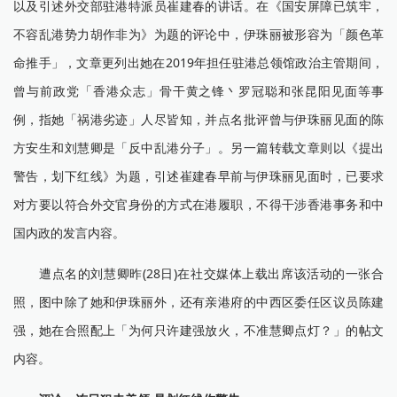
以及引述外交部驻港特派员崔建春的讲话。在《国安屏障已筑牢，
不容乱港势力胡作非为》为题的评论中，伊珠丽被形容为「颜色革
命推手」，文章更列出她在2019年担任驻港总领馆政治主管期间，
曾与前政党「香港众志」骨干黄之锋丶罗冠聪和张昆阳见面等事
例，指她「祸港劣迹」人尽皆知，并点名批评曾与伊珠丽见面的陈
方安生和刘慧卿是「反中乱港分子」。另一篇转载文章则以《提出
警告，划下红线》为题，引述崔建春早前与伊珠丽见面时，已要求
对方要以符合外交官身份的方式在港履职，不得干涉香港事务和中
国内政的发言内容。
遭点名的刘慧卿昨(28日)在社交媒体上载出席该活动的一张合
照，图中除了她和伊珠丽外，还有亲港府的中西区委任区议员陈建
强，她在合照配上「为何只许建强放火，不准慧卿点灯？」的帖文
内容。