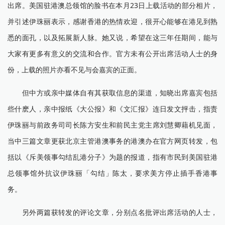
出席。美国驻港澳总领馆的脸书在本月23日上载活动的部分相片，
并引述伊珠丽表示，感谢香港的热情欢迎，很开心能够在港见到熟
悉的面孔，以及拓展新人脉。她又说，希望在这三年任期间，能与
大家有更多有意义的交流和合作。官方未有公开出席活动人士的身
份，上载的照片亦看不见与会嘉宾的正面。
但中方或亲中媒体自有其获取信息的渠道，知晓出席嘉宾包括
些什麽人，亲中报纸《大公报》和《文汇报》连日发文抨击，指责
伊珠丽与前政务司司长陈方安生和前民主党主席刘慧卿藉机见面，
当中三篇文章更获北京主管港澳事务的港澳办在官方网页转发，包
括以《斥美领事勾结乱港分子》为题的报道，指有市民到美国驻港
总领事馆外抗议伊珠丽「勾结」陈太，要求美方停止插手香港事
务。
另外两篇获转发的评论文章，分别点名批评出席活动的人士，