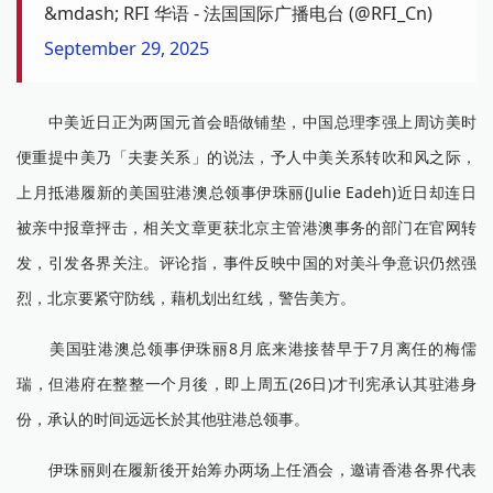
&mdash; RFI 华语 - 法国国际广播电台 (@RFI_Cn)
September 29, 2025
中美近日正为两国元首会晤做铺垫，中国总理李强上周访美时
便重提中美乃「夫妻关系」的说法，予人中美关系转吹和风之际，
上月抵港履新的美国驻港澳总领事伊珠丽(Julie Eadeh)近日却连日
被亲中报章抨击，相关文章更获北京主管港澳事务的部门在官网转
发，引发各界关注。评论指，事件反映中国的对美斗争意识仍然强
烈，北京要紧守防线，藉机划出红线，警告美方。
美国驻港澳总领事伊珠丽8月底来港接替早于7月离任的梅儒
瑞，但港府在整整一个月後，即上周五(26日)才刊宪承认其驻港身
份，承认的时间远远长於其他驻港总领事。
伊珠丽则在履新後开始筹办两场上任酒会，邀请香港各界代表