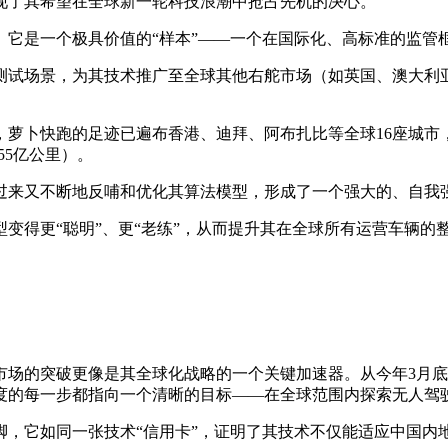
了其希望在全球新一轮科技浪潮中抢占先机的决心。
是一个极具价值的“样本”——一个在国际化、高标准的监管
试场景，为其技术推广至全球其他右舵市场（如英国、澳大利亚
，萝卜快跑的足迹已遍布香港、迪拜、阿布扎比等全球16座城市，
55亿公里）。
来又不断地反哺和优化其算法模型，形成了一个强大的、自我
得更“聪明”、更“老练”，从而提升其在全球所有运营车辆的
突破更像是其全球化战略的一个关键加速器。从今年3月底宣布落
度的每一步都指向一个清晰的目标——在全球范围内探索无人驾
它如同一张技术“信用卡”，证明了其技术不仅能适应中国内