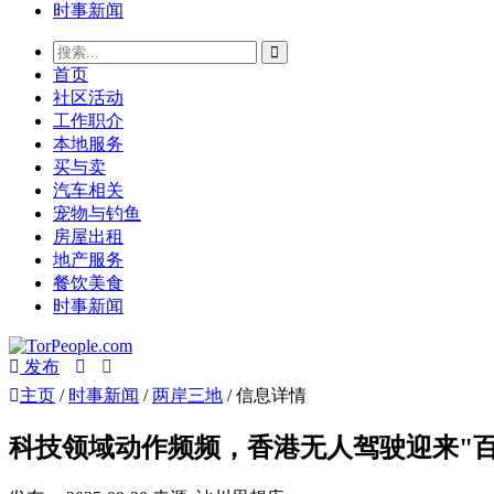
时事新闻
首页
社区活动
工作职介
本地服务
买与卖
汽车相关
宠物与钓鱼
房屋出租
地产服务
餐饮美食
时事新闻
发布
主页
/
时事新闻
/
两岸三地
/ 信息详情
科技领域动作频频，香港无人驾驶迎来"百