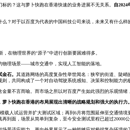
标的？这与萝卜快跑在香港快速的业务进展不无关系。
自20
么？对于以百度为代表的中国科技公司来说，未来又有什么样
，在物理世界的“原子”中进行创新要困难得多。
物理场景——城市交通中，实现人工智能的落地。
试金石。
其道路网络的高度复杂性举世闻名：狭窄的街道、陡峭的
规则，共同构成了一个对自动驾驶系统感知、决策和控制能力的
量不言而喻。而市场之所以对百度产生如此强烈的乐观情绪，
，
萝卜快跑在香港的布局展现出清晰的战略规划和强大的执行力
载人试运营并扩大测试区域；再到6月将范围延伸至交通情境更
再到面，场景从简单到复杂，至今安全测试里程已超过20000
场景适应能力，更向外界展示了一种能够应对极端复杂环境的