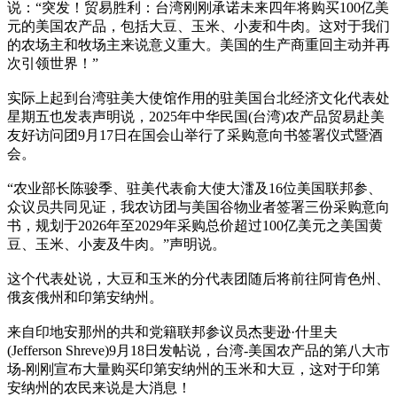
说：“突发！贸易胜利：台湾刚刚承诺未来四年将购买100亿美
元的美国农产品，包括大豆、玉米、小麦和牛肉。这对于我们
的农场主和牧场主来说意义重大。美国的生产商重回主动并再
次引领世界！”
实际上起到台湾驻美大使馆作用的驻美国台北经济文化代表处
星期五也发表声明说，2025年中华民国(台湾)农产品贸易赴美
友好访问团9月17日在国会山举行了采购意向书签署仪式暨酒
会。
“农业部长陈骏季、驻美代表俞大使大㵢及16位美国联邦参、
众议员共同见证，我农访团与美国谷物业者签署三份采购意向
书，规划于2026年至2029年采购总价超过100亿美元之美国黄
豆、玉米、小麦及牛肉。”声明说。
这个代表处说，大豆和玉米的分代表团随后将前往阿肯色州、
俄亥俄州和印第安纳州。
来自印地安那州的共和党籍联邦参议员杰斐逊·什里夫
(Jefferson Shreve)9月18日发帖说，台湾-美国农产品的第八大市
场-刚刚宣布大量购买印第安纳州的玉米和大豆，这对于印第
安纳州的农民来说是大消息！