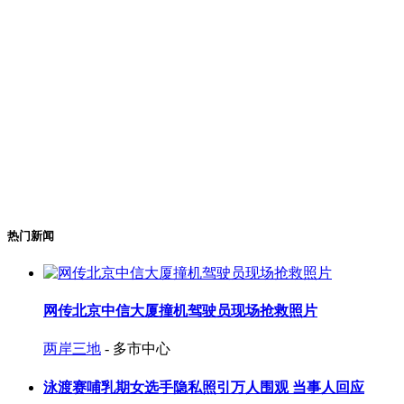
热门新闻
网传北京中信大厦撞机驾驶员现场抢救照片
两岸三地
- 多市中心
泳渡赛哺乳期女选手隐私照引万人围观 当事人回应