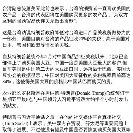
台湾副总统萧美琴此前也表示，台湾的消费者一直喜欢美国的
农产品，台湾的代表团将在美国购买更多的农产品，“为双方
互利的强劲贸易伙伴关系做出贡献”。
这是台湾劝说特朗普政府降低对台湾进口产品关税所做努力的
一部分。美国目前对台湾的产品征收20%的关税，高于美国对
日本、韩国和欧盟等盟友的关税。
自从特朗普总统今年2月对中国商品加征关税以来，北京已全
部停止了购买美国大豆。中国一度是美国大豆最大的客户,但
目前美国是中国第二大的大豆出口国，远落后于巴西。美国大
豆协会的数据显示，中国对美国大豆征收的关税税率目前高达
34%，这使得美国大豆的价格比中国从巴西购买的贵。
农业部长罗林斯是在唐纳德·特朗普(Donald Trump)总统预订于
星期五早晨8点与中国领导人习近平通话大约半个小时前发出
的贴文。
特朗普与习近平通话之后，在他的社交媒体平台真相社交
(Truth Social)上表示，美中双方在贸易、芬太尼等重要问题上
取得了进展。不过他没有提及中国是否要恢复购买美国大豆等