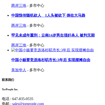
两岸三地
- 多市中心
中国惊传随机砍人 1人头被砍下 倒在大马路
两岸三地
- 多市中心
罕见未成年重刑：云南14岁男生强奸杀人 被判无期
两岸三地
- 多市中心
中国小贩要竞选洛杉矶市长:3年后 实现摆摊自由
美加华人
- 多市中心
联系我们
TorPeople Inc.
电话 : 647-835-0535
电邮 :
sales@torpeople.com