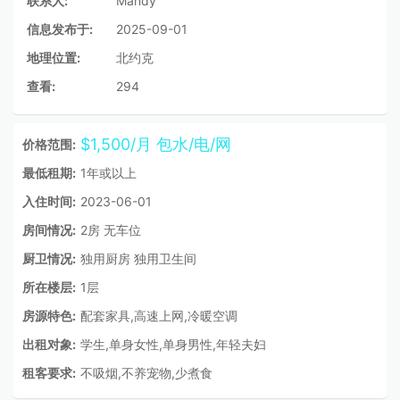
联系人:
Mandy
信息发布于:
2025-09-01
地理位置:
北约克
查看:
294
$1,500/月 包水/电/网
价格范围:
最低租期:
1年或以上
入住时间:
2023-06-01
房间情况:
2房 无车位
厨卫情况:
独用厨房 独用卫生间
所在楼层:
1层
房源特色:
配套家具,高速上网,冷暖空调
出租对象:
学生,单身女性,单身男性,年轻夫妇
租客要求:
不吸烟,不养宠物,少煮食