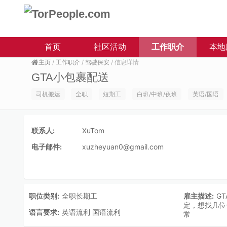
首页
社区活动
工作职介
本地
主页
/
工作职介
/
驾驶保安
/ 信息详情
GTA小包裹配送
司机搬运
全职
短期工
白班/中班/夜班
英语/国语
联系人:
XuTom
电子邮件:
xuzheyuan0@gmail.com
职位类别:
全职长期工
雇主描述:
G
定，想找几位
语言要求:
英语流利 国语流利
常