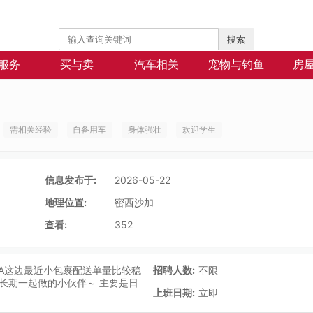
搜索
服务
买与卖
汽车相关
宠物与钓鱼
房
需相关经验
自备用车
身体强壮
欢迎学生
信息发布于:
2026-05-22
地理位置:
密西沙加
查看:
352
TA这边最近小包裹配送单量比较稳
招聘人数:
不限
长期一起做的小伙伴～ 主要是日
上班日期:
立即