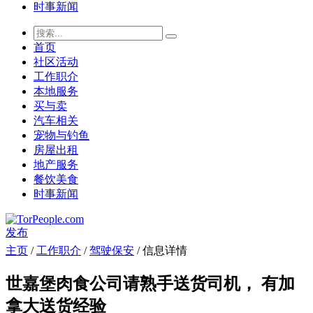
时事新闻
首页
社区活动
工作职介
本地服务
买与卖
汽车相关
宠物与钓鱼
房屋出租
地产服务
餐饮美食
时事新闻
发布
主页
/
工作职介
/
驾驶保安
/ 信息详情
世嘉堡肉食公司请熟手送货司机， 有加
拿大送货经验