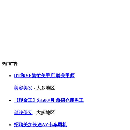
热门广告
DT和YF繁忙美甲店 聘美甲师
美容美发
- 大多地区
【现金工】$3500/月 急招仓库男工
驾驶保安
- 大多地区
招聘美加长途AZ卡车司机