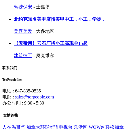
驾驶保安
- 士嘉堡
北约克知名美甲店招美甲中工，小工，学徒，
美容美发
- 大多地区
【无费用】云石厂招小工高现金15起
建筑技工
- 奥克维尔
联系我们
TorPeople Inc.
电话 : 647-835-0535
电邮 :
sales@torpeople.com
办公时间 : 9:30 - 5:30
友情连接
人在温哥华
加拿大环球华语电视台
乐活网
WOWtv
轻松加拿