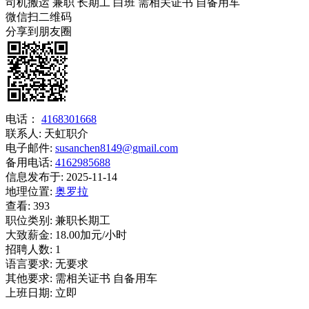
司机搬运
兼职
长期工
白班
需相关证书
自备用车
微信扫二维码
分享到朋友圈
电话：
4168301668
联系人:
天虹职介
电子邮件:
susanchen8149@gmail.com
备用电话:
4162985688
信息发布于:
2025-11-14
地理位置:
奥罗拉
查看:
393
职位类别:
兼职长期工
大致薪金:
18.00加元/小时
招聘人数:
1
语言要求:
无要求
其他要求:
需相关证书 自备用车
上班日期:
立即