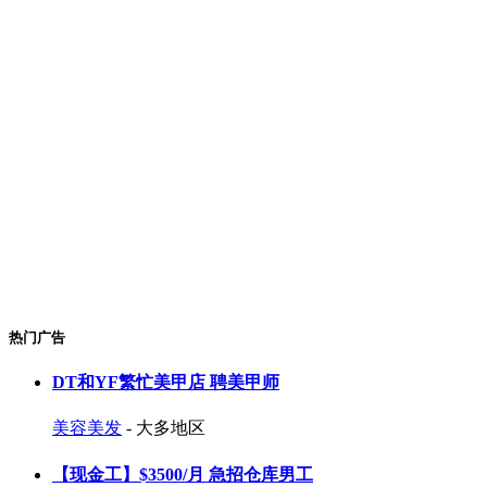
热门广告
DT和YF繁忙美甲店 聘美甲师
美容美发
- 大多地区
【现金工】$3500/月 急招仓库男工