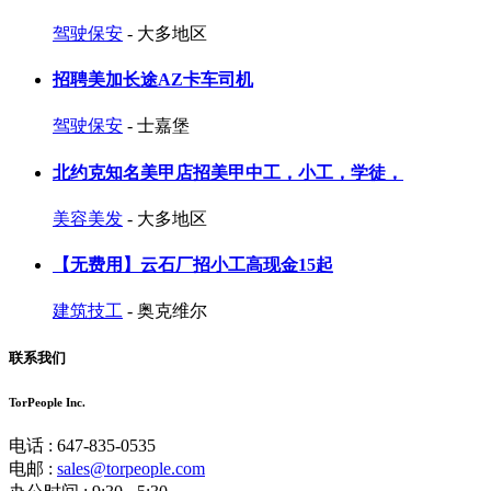
驾驶保安
- 大多地区
招聘美加长途AZ卡车司机
驾驶保安
- 士嘉堡
北约克知名美甲店招美甲中工，小工，学徒，
美容美发
- 大多地区
【无费用】云石厂招小工高现金15起
建筑技工
- 奥克维尔
联系我们
TorPeople Inc.
电话 : 647-835-0535
电邮 :
sales@torpeople.com