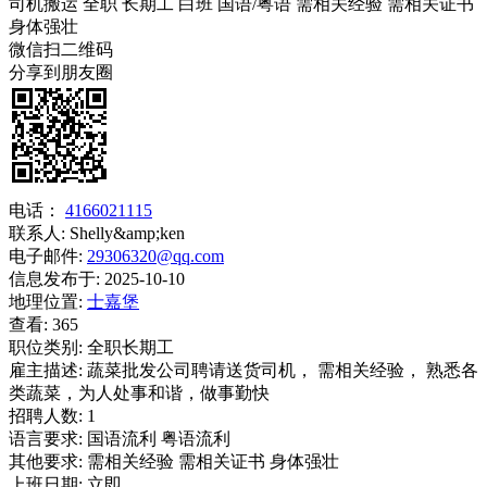
司机搬运
全职
长期工
白班
国语/粤语
需相关经验
需相关证书
身体强壮
微信扫二维码
分享到朋友圈
电话：
4166021115
联系人:
Shelly&amp;ken
电子邮件:
29306320@qq.com
信息发布于:
2025-10-10
地理位置:
士嘉堡
查看:
365
职位类别:
全职长期工
雇主描述:
蔬菜批发公司聘请送货司机， 需相关经验， 熟悉各
类蔬菜，为人处事和谐，做事勤快
招聘人数:
1
语言要求:
国语流利 粤语流利
其他要求:
需相关经验 需相关证书 身体强壮
上班日期:
立即