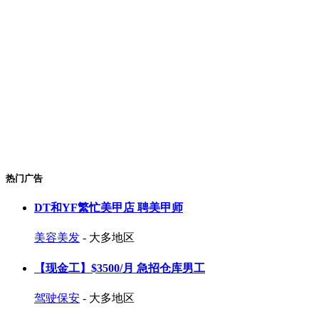
热门广告
DT和YF繁忙美甲店 聘美甲师
美容美发
- 大多地区
【现金工】$3500/月 急招仓库男工
驾驶保安
- 大多地区