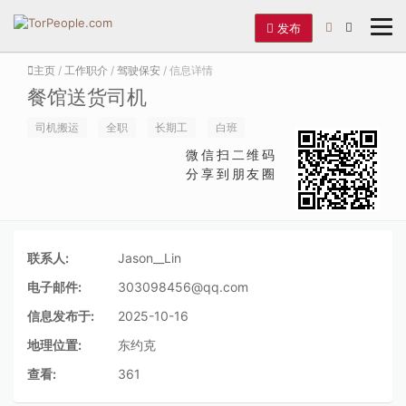
发布
主页
/
工作职介
/
驾驶保安
/ 信息详情
餐馆送货司机
司机搬运
全职
长期工
白班
微信扫二维码
分享到朋友圈
联系人:
Jason__Lin
电子邮件:
303098456@qq.com
信息发布于:
2025-10-16
地理位置:
东约克
查看:
361