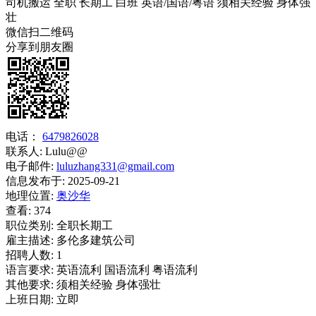
司机搬运
全职
长期工
白班
英语/国语/粤语
须相关经验
身体强
壮
微信扫二维码
分享到朋友圈
电话：
6479826028
联系人:
Lulu@@
电子邮件:
luluzhang331@gmail.com
信息发布于:
2025-09-21
地理位置:
奥沙华
查看:
374
职位类别:
全职长期工
雇主描述:
多伦多建筑公司
招聘人数:
1
语言要求:
英语流利 国语流利 粤语流利
其他要求:
须相关经验 身体强壮
上班日期:
立即