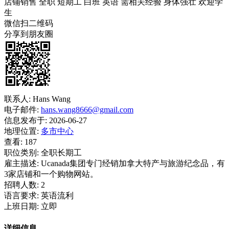
店铺销售
全职
短期工
白班
英语
需相关经验
身体强壮
欢迎学
生
微信扫二维码
分享到朋友圈
联系人:
Hans Wang
电子邮件:
hans.wang8666@gmail.com
信息发布于:
2026-06-27
地理位置:
多市中心
查看:
187
职位类别:
全职长期工
雇主描述:
Ucanada集团专门经销加拿大特产与旅游纪念品，有
3家店铺和一个购物网站。
招聘人数:
2
语言要求:
英语流利
上班日期:
立即
详细信息