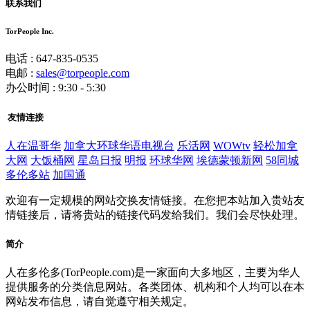
联系我们
TorPeople Inc.
电话 : 647-835-0535
电邮 :
sales@torpeople.com
办公时间 : 9:30 - 5:30
友情连接
人在温哥华
加拿大环球华语电视台
乐活网
WOWtv
轻松加拿
大网
大饭桶网
星岛日报
明报
环球华网
埃德蒙顿新网
58同城
多伦多站
加国通
欢迎有一定规模的网站交换友情链接。在您把本站加入贵站友
情链接后，请将贵站的链接代码发给我们。我们会尽快处理。
简介
人在多伦多(TorPeople.com)是一家面向大多地区，主要为华人
提供服务的分类信息网站。各类团体、机构和个人均可以在本
网站发布信息，请自觉遵守相关规定。