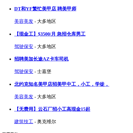
DT和YF繁忙美甲店 聘美甲师
美容美发
- 大多地区
【现金工】$3500/月 急招仓库男工
驾驶保安
- 大多地区
招聘美加长途AZ卡车司机
驾驶保安
- 士嘉堡
北约克知名美甲店招美甲中工，小工，学徒，
美容美发
- 大多地区
【无费用】云石厂招小工高现金15起
建筑技工
- 奥克维尔