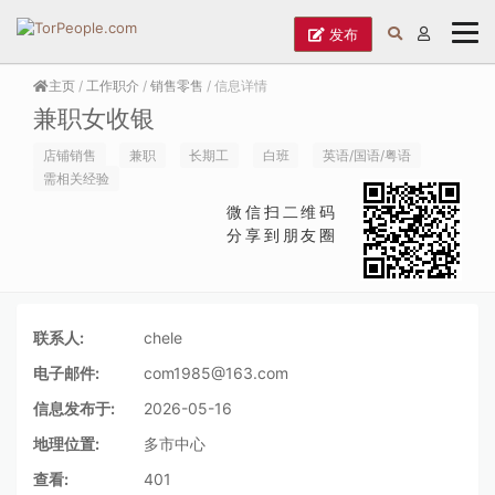
发布
主页
/
工作职介
/
销售零售
/ 信息详情
兼职女收银
店铺销售
兼职
长期工
白班
英语/国语/粤语
需相关经验
微信扫二维码
分享到朋友圈
联系人:
chele
电子邮件:
com1985@163.com
信息发布于:
2026-05-16
地理位置:
多市中心
查看:
401