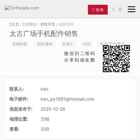
发布
主页
/
工作职介
/
销售零售
/ 信息详情
太古广场手机配件销售
店铺销售
全职/兼职
长期工
白班
英语/国语/粤语
微信扫二维码
分享到朋友圈
联系人:
ken
电子邮件:
ken_py1991@hotmail.com
信息发布于:
2025-10-26
地理位置:
万锦
查看:
339