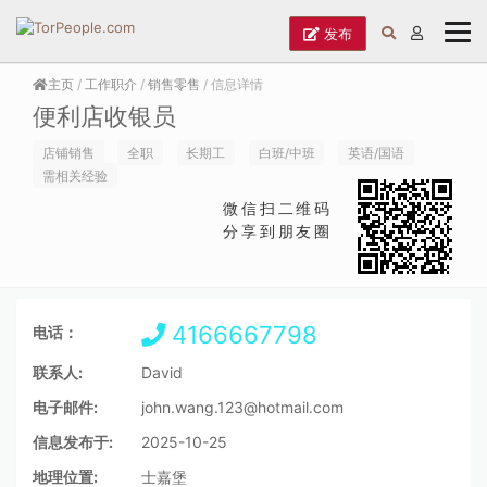
发布
主页
/
工作职介
/
销售零售
/ 信息详情
便利店收银员
店铺销售
全职
长期工
白班/中班
英语/国语
需相关经验
微信扫二维码
分享到朋友圈
4166667798
电话：
联系人:
David
电子邮件:
john.wang.123@hotmail.com
信息发布于:
2025-10-25
地理位置:
士嘉堡