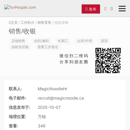
发布
主页
/
工作职介
/
销售零售
/ 信息详情
销售/收银
店铺销售
全职/兼职
长期工
白班/中班
国语
须相关经验
需要工作签证
微信扫二维码
分享到朋友圈
联系人:
MagicNoodleHr
电子邮件:
recruit@magicnoodle.ca
信息发布于:
2025-10-07
地理位置:
万锦
查看:
346