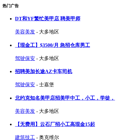
热门广告
DT和YF繁忙美甲店 聘美甲师
美容美发
- 大多地区
【现金工】$3500/月 急招仓库男工
驾驶保安
- 大多地区
招聘美加长途AZ卡车司机
驾驶保安
- 士嘉堡
北约克知名美甲店招美甲中工，小工，学徒，
美容美发
- 大多地区
【无费用】云石厂招小工高现金15起
建筑技工
- 奥克维尔