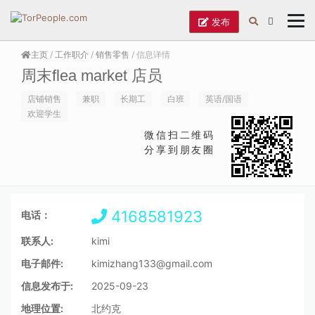
发布
主页
/
工作职介
/
销售零售
/ 信息详情
周末flea market 店员
店铺销售
兼职
长期工
白班
英语/国语
欢迎学生
微信扫二维码
分享到朋友圈
4168581923
电话：
联系人:
kimi
电子邮件:
kimizhang133@gmail.com
信息发布于:
2025-09-23
地理位置:
北约克