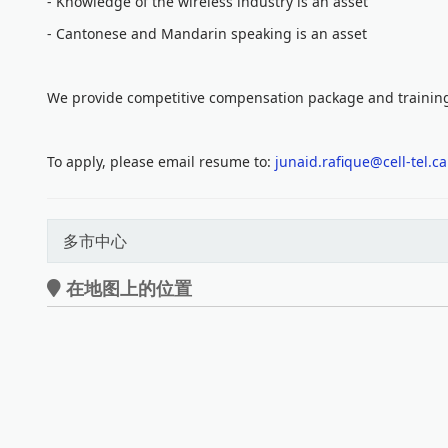
- Knowledge of the wireless industry is an asset
- Cantonese and Mandarin speaking is an asset
We provide competitive compensation package and trainin
To apply, please email resume to:
junaid.rafique@cell-tel.ca
多市中心
在地图上的位置