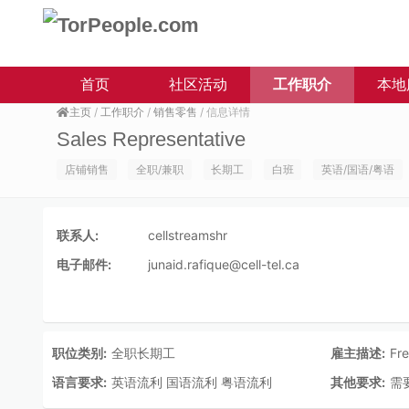
首页
社区活动
工作职介
本地
主页
/
工作职介
/
销售零售
/ 信息详情
Sales Representative
店铺销售
全职/兼职
长期工
白班
英语/国语/粤语
联系人:
cellstreamshr
电子邮件:
junaid.rafique@cell-tel.ca
职位类别:
全职长期工
雇主描述:
Fr
语言要求:
英语流利 国语流利 粤语流利
其他要求:
需