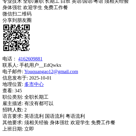
专业技术
全职/兼职
长期工
白班
英语/国语/粤语
须相关经验
身体强壮
欢迎学生
免费工作餐
微信扫二维码
分享到朋友圈
电话：
4162609881
联系人:
手机用户__EdQwkx
电子邮件:
Youquangao12@gmail.com
信息发布于:
2025-10-01
地理位置:
多市中心
查看:
345
职位类别:
全职长期工
雇主描述:
有没有都可以
招聘人数:
2
语言要求:
英语流利 国语流利 粤语流利
其他要求:
须相关经验 身体强壮 欢迎学生 免费工作餐
上班日期:
立即