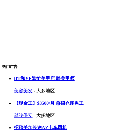
热门广告
DT和YF繁忙美甲店 聘美甲师
美容美发
- 大多地区
【现金工】$3500/月 急招仓库男工
驾驶保安
- 大多地区
招聘美加长途AZ卡车司机