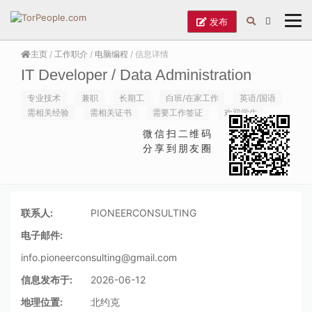
发布
主页
/
工作职介
/
电脑编程
/ 信息详情
IT Developer / Data Administration
专业技术
兼职
长期工
白班/在家工作
英语/国语
需相关经验
需相关证书
需要工作签证
欢迎学生
微信扫二维码
分享到朋友圈
联系人:
PIONEERCONSULTING
电子邮件:
info.pioneerconsulting@gmail.com
信息发布于:
2026-06-12
地理位置:
北约克