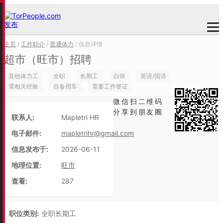
发布
主页
/
工作职介
/
普通体力
/ 信息详情
超市（旺市）招聘
其他体力工
全职
长期工
白班
英语/国语
需相关经验
自备用车
需要工作签证
微信扫二维码
分享到朋友圈
联系人:
Mapletri HR
电子邮件:
mapletrihr@gmail.com
信息发布于:
2026-06-11
地理位置:
旺市
查看:
287
职位类别:
全职长期工