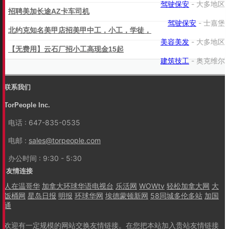
驾驶保安
- 大多地区
招聘美加长途AZ卡车司机
驾驶保安
- 士嘉堡
北约克知名美甲店招美甲中工，小工，学徒，
美容美发
- 大多地区
【无费用】云石厂招小工高现金15起
建筑技工
- 奥克维尔
联系我们
TorPeople Inc.
电话 : 647-835-0535
电邮 :
sales@torpeople.com
办公时间 : 9:30 - 5:30
友情连接
人在温哥华
加拿大环球华语电视台
乐活网
WOWtv
轻松加拿大网
大
饭桶网
星岛日报
明报
环球华网
埃德蒙顿新网
58同城多伦多站
加国
通
欢迎有一定规模的网站交换友情链接。在您把本站加入贵站友情链接