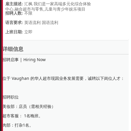
雇主描述:
汇枫 我们是一家高端多元化综合体验
中心,融合超市与零售,儿童与青少年娱乐项目
招聘人数:
不限
语言要求:
英语流利 国语流利
上班日期:
立即
详细信息
招聘启事 | Hiring Now
位于 Vaughan 的华人超市现因业务发展需要，诚聘以下岗位人才：
招聘职位
美妆部：店员（需相关经验）
超市客服： 1名晚班。
肉部：打杂1名。