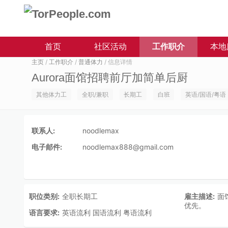
首页
社区活动
工作职介
本地
主页
/
工作职介
/
普通体力
/ 信息详情
Aurora面馆招聘前厅加简单后厨
其他体力工
全职/兼职
长期工
白班
英语/国语/粤语
联系人:
noodlemax
电子邮件:
noodlemax888@gmail.com
职位类别:
全职长期工
雇主描述:
面
优先。
语言要求:
英语流利 国语流利 粤语流利