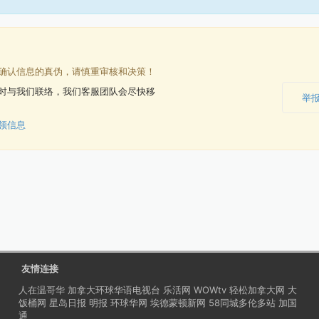
确认信息的真伪，请慎重审核和决策！
时与我们联络，我们客服团队会尽快移
举
领信息
友情连接
人在温哥华
加拿大环球华语电视台
乐活网
WOWtv
轻松加拿大网
大
饭桶网
星岛日报
明报
环球华网
埃德蒙顿新网
58同城多伦多站
加国
通