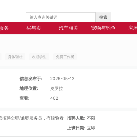
搜索
服务
买与卖
汽车相关
宠物与钓鱼
房
身体强壮
欢迎学生
免费工作餐
信息发布于:
2026-05-12
地理位置:
奥罗拉
查看:
402
馆招聘全职/兼职服务员，有经验者
招聘人数:
不限
上班日期:
立即