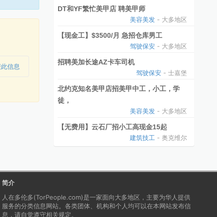
DT和YF繁忙美甲店 聘美甲师
美容美发
- 大多地区
【现金工】$3500/月 急招仓库男工
驾驶保安
- 大多地区
招聘美加长途AZ卡车司机
报此信息
驾驶保安
- 士嘉堡
北约克知名美甲店招美甲中工，小工，学
徒，
美容美发
- 大多地区
【无费用】云石厂招小工高现金15起
建筑技工
- 奥克维尔
简介
人在多伦多(TorPeople.com)是一家面向大多地区，主要为华人提供
服务的分类信息网站。各类团体、机构和个人均可以在本网站发布信
息，请自觉遵守相关规定。