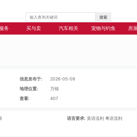
搜索
服务
买与卖
汽车相关
宠物与钓鱼
房
信息发布于:
2026-05-09
地理位置:
万锦
查看:
407
限
语言要求:
英语流利 粤语流利