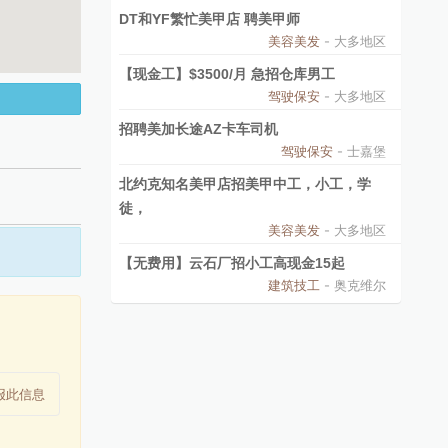
DT和YF繁忙美甲店 聘美甲师
美容美发
- 大多地区
【现金工】$3500/月 急招仓库男工
驾驶保安
- 大多地区
招聘美加长途AZ卡车司机
驾驶保安
- 士嘉堡
北约克知名美甲店招美甲中工，小工，学
徒，
美容美发
- 大多地区
【无费用】云石厂招小工高现金15起
建筑技工
- 奥克维尔
报此信息