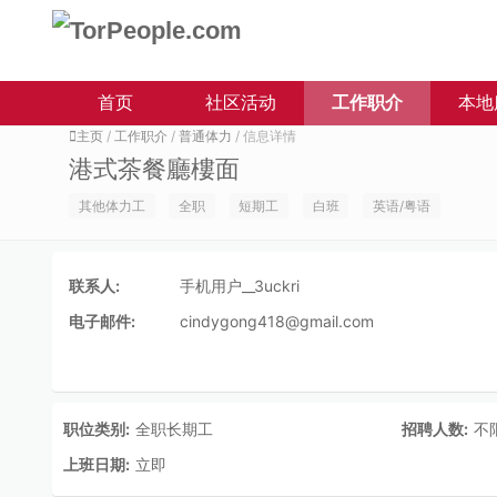
首页
社区活动
工作职介
本地
主页
/
工作职介
/
普通体力
/ 信息详情
港式茶餐廳樓面
其他体力工
全职
短期工
白班
英语/粤语
联系人:
手机用户__3uckri
电子邮件:
cindygong418@gmail.com
职位类别:
全职长期工
招聘人数:
不
上班日期:
立即