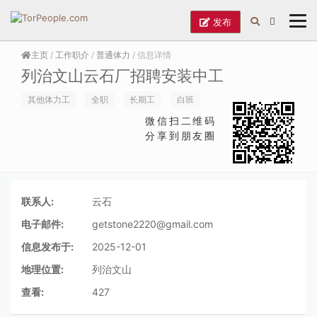
发布
主页
/
工作职介
/
普通体力
/ 信息详情
列治文山云石厂招聘安装中工
其他体力工
全职
长期工
白班
微信扫二维码
分享到朋友圈
联系人:
云石
电子邮件:
getstone2220@gmail.com
信息发布于:
2025-12-01
地理位置:
列治文山
查看:
427