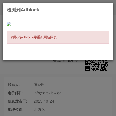
发布
检测到Adblock
主页
/
工作职介
/
普通体力
/ 信息详情
仓库及维护技工
其他体力工
全职
长期工
白班
英语/国语
请取消adblock并重新刷新网页
需相关经验
自备用车
身体强壮
需要工作签证
欢迎学生
微信扫二维码
分享到朋友圈
联系人:
薛经理
电子邮件:
info@arcview.ca
信息发布于:
2025-10-24
地理位置:
北约克