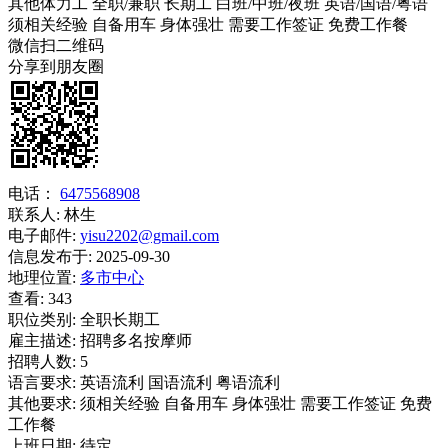
其他体力工
全职/兼职
长期工
白班/中班/夜班
英语/国语/粤语
须相关经验
自备用车
身体强壮
需要工作签证
免费工作餐
微信扫二维码
分享到朋友圈
电话：
6475568908
联系人:
林生
电子邮件:
yisu2202@gmail.com
信息发布于:
2025-09-30
地理位置:
多市中心
查看:
343
职位类别:
全职长期工
雇主描述:
招聘多名按摩师
招聘人数:
5
语言要求:
英语流利 国语流利 粤语流利
其他要求:
须相关经验 自备用车 身体强壮 需要工作签证 免费
工作餐
上班日期:
待定