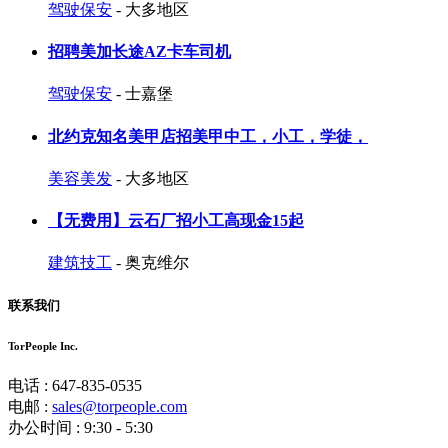
驾驶保安
- 大多地区
招聘美加长途AZ卡车司机
驾驶保安
- 士嘉堡
北约克知名美甲店招美甲中工，小工，学徒，
美容美发
- 大多地区
【无费用】云石厂招小工高现金15起
建筑技工
- 奥克维尔
联系我们
TorPeople Inc.
电话 : 647-835-0535
电邮 :
sales@torpeople.com
办公时间 : 9:30 - 5:30