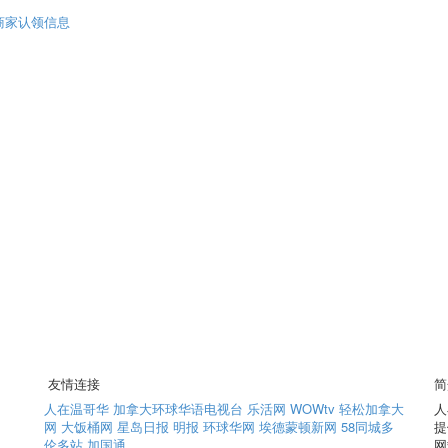
商家认领信息
友情连接
简
人在温哥华
加拿大环球华语电视台
乐活网
WOWtv
轻松加拿大
人
网
大饭桶网
星岛日报
明报
环球华网
埃德蒙顿新网
58同城多
提
伦多站
加国通
网