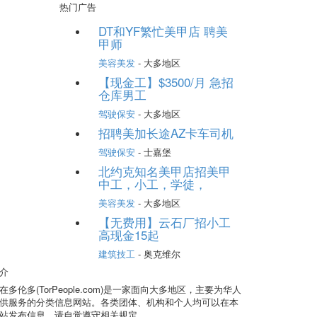
热门广告
DT和YF繁忙美甲店 聘美
甲师
美容美发
- 大多地区
【现金工】$3500/月 急招
仓库男工
驾驶保安
- 大多地区
招聘美加长途AZ卡车司机
驾驶保安
- 士嘉堡
北约克知名美甲店招美甲
中工，小工，学徒，
美容美发
- 大多地区
【无费用】云石厂招小工
高现金15起
建筑技工
- 奥克维尔
介
在多伦多(TorPeople.com)是一家面向大多地区，主要为华人
供服务的分类信息网站。各类团体、机构和个人均可以在本
站发布信息，请自觉遵守相关规定。