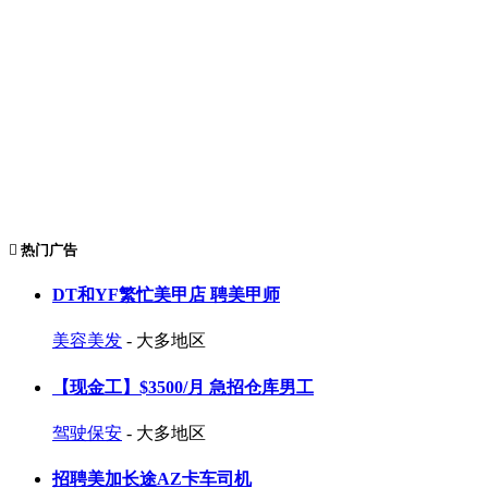
热门广告
DT和YF繁忙美甲店 聘美甲师
美容美发
- 大多地区
【现金工】$3500/月 急招仓库男工
驾驶保安
- 大多地区
招聘美加长途AZ卡车司机