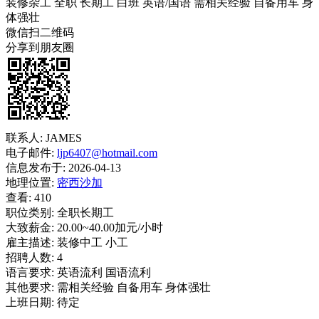
装修杂工
全职
长期工
白班
英语/国语
需相关经验
自备用车
身
体强壮
微信扫二维码
分享到朋友圈
联系人:
JAMES
电子邮件:
ljp6407@hotmail.com
信息发布于:
2026-04-13
地理位置:
密西沙加
查看:
410
职位类别:
全职长期工
大致薪金:
20.00~40.00加元/小时
雇主描述:
装修中工 小工
招聘人数:
4
语言要求:
英语流利 国语流利
其他要求:
需相关经验 自备用车 身体强壮
上班日期:
待定