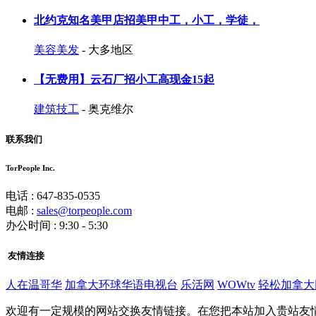
北约克知名美甲店招美甲中工，小工，学徒，
美容美发
- 大多地区
【无费用】云石厂招小工高现金15起
建筑技工
- 奥克维尔
联系我们
TorPeople Inc.
电话 : 647-835-0535
电邮 :
sales@torpeople.com
办公时间 : 9:30 - 5:30
友情连接
人在温哥华
加拿大环球华语电视台
乐活网
WOWtv
轻松加拿大
欢迎有一定规模的网站交换友情链接。在您把本站加入贵站友