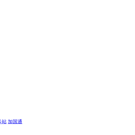
多站
加国通