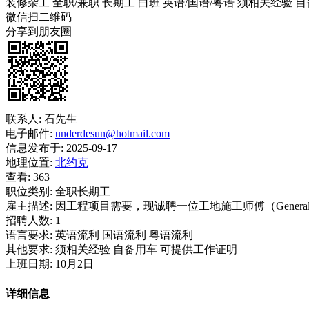
装修杂工
全职/兼职
长期工
白班
英语/国语/粤语
须相关经验
自
微信扫二维码
分享到朋友圈
联系人:
石先生
电子邮件:
underdesun@hotmail.com
信息发布于:
2025-09-17
地理位置:
北约克
查看:
363
职位类别:
全职长期工
雇主描述:
因工程项目需要，现诚聘一位工地施工师傅（General L
招聘人数:
1
语言要求:
英语流利 国语流利 粤语流利
其他要求:
须相关经验 自备用车 可提供工作证明
上班日期:
10月2日
详细信息