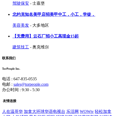
驾驶保安
- 士嘉堡
北约克知名美甲店招美甲中工，小工，学徒，
美容美发
- 大多地区
【无费用】云石厂招小工高现金15起
建筑技工
- 奥克维尔
联系我们
TorPeople Inc.
电话 : 647-835-0535
电邮 :
sales@torpeople.com
办公时间 : 9:30 - 5:30
友情连接
人在温哥华
加拿大环球华语电视台
乐活网
WOWtv
轻松加拿