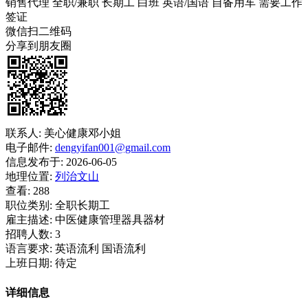
销售代理
全职/兼职
长期工
白班
英语/国语
自备用车
需要工作
签证
微信扫二维码
分享到朋友圈
联系人:
美心健康邓小姐
电子邮件:
dengyifan001@gmail.com
信息发布于:
2026-06-05
地理位置:
列治文山
查看:
288
职位类别:
全职长期工
雇主描述:
中医健康管理器具器材
招聘人数:
3
语言要求:
英语流利 国语流利
上班日期:
待定
详细信息