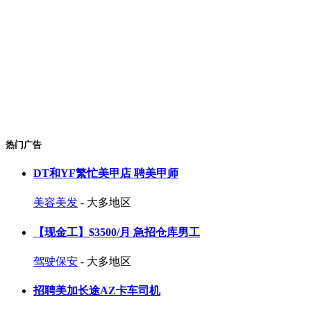
热门广告
DT和YF繁忙美甲店 聘美甲师
美容美发
- 大多地区
【现金工】$3500/月 急招仓库男工
驾驶保安
- 大多地区
招聘美加长途AZ卡车司机