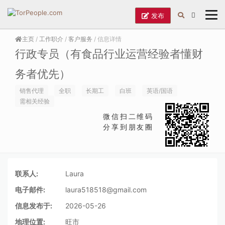
发布
主页
/
工作职介
/
客户服务
/ 信息详情
行政专员（有食品行业运营经验者懂财
务者优先）
销售代理
全职
长期工
白班
英语/国语
需相关经验
微信扫二维码
分享到朋友圈
联系人:
Laura
电子邮件:
laura518518@gmail.com
信息发布于:
2026-05-26
地理位置:
旺市