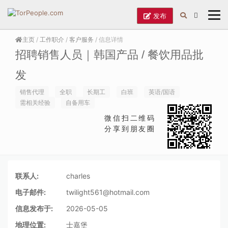
发布
主页
/
工作职介
/
客户服务
/ 信息详情
招聘销售人员｜韩国产品 / 餐饮用品批
发
销售代理
全职
长期工
白班
英语/国语
需相关经验
自备用车
微信扫二维码
分享到朋友圈
联系人:
charles
电子邮件:
twilight561@hotmail.com
信息发布于:
2026-05-05
地理位置:
士嘉堡