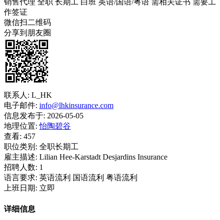
销售代理
全职
长期工
白班
英语/国语/粤语
需相关证书
需要工
作签证
微信扫二维码
分享到朋友圈
联系人:
L_HK
电子邮件:
info@lhkinsurance.com
信息发布于:
2026-05-05
地理位置:
怡陶碧谷
查看:
457
职位类别:
全职长期工
雇主描述:
Lilian Hee-Karstadt Desjardins Insurance
招聘人数:
1
语言要求:
英语流利 国语流利 粤语流利
上班日期:
立即
详细信息