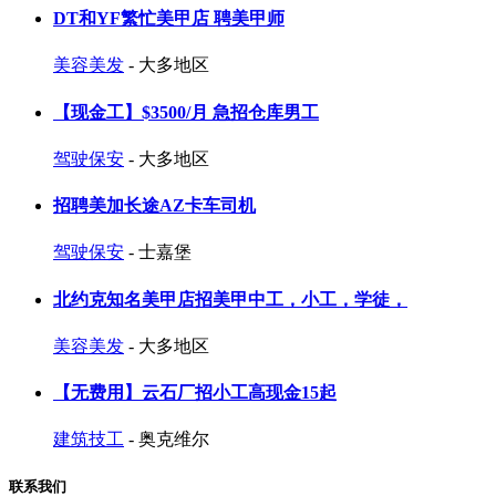
DT和YF繁忙美甲店 聘美甲师
美容美发
- 大多地区
【现金工】$3500/月 急招仓库男工
驾驶保安
- 大多地区
招聘美加长途AZ卡车司机
驾驶保安
- 士嘉堡
北约克知名美甲店招美甲中工，小工，学徒，
美容美发
- 大多地区
【无费用】云石厂招小工高现金15起
建筑技工
- 奥克维尔
联系我们