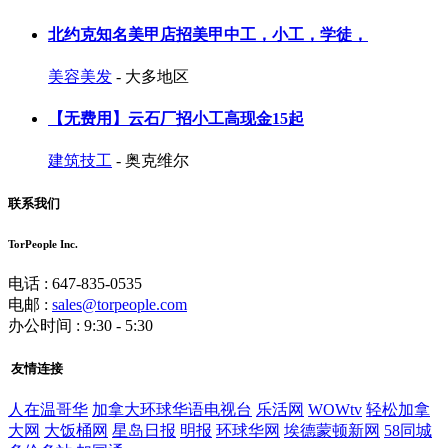
北约克知名美甲店招美甲中工，小工，学徒，
美容美发
- 大多地区
【无费用】云石厂招小工高现金15起
建筑技工
- 奥克维尔
联系我们
TorPeople Inc.
电话 : 647-835-0535
电邮 :
sales@torpeople.com
办公时间 : 9:30 - 5:30
友情连接
人在温哥华
加拿大环球华语电视台
乐活网
WOWtv
轻松加拿
大网
大饭桶网
星岛日报
明报
环球华网
埃德蒙顿新网
58同城