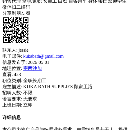
销售代理
全职/兼职
长期工
白班
自备用车
身体强壮
欢迎学生
微信扫二维码
分享到朋友圈
联系人:
jessie
电子邮件:
kukabath@gmail.com
信息发布于:
2026-05-01
地理位置:
密西沙加
查看:
423
职位类别:
全职长期工
雇主描述:
KUKA BATH SUPPLIES 顾家卫浴
招聘人数:
不限
语言要求:
无要求
上班日期:
立即
详细信息
本公司为推广产品与拓展业务需求，先需销售员若干人。提供