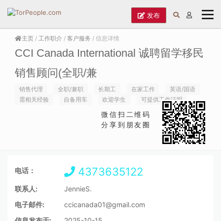
发布
主页
/
工作职介
/
客户服务
/ 信息详情
CCI Canada International 诚聘留学移民
销售顾问(全职/兼
销售代理
全职/兼职
长期工
在家工作
英语/国语
需相关经验
自备用车
欢迎学生
可提供工作证明
微信扫二维码
分享到朋友圈
4373635122
电话：
联系人:
JennieS.
电子邮件:
ccicanada01@gmail.com
信息发布于:
2025-10-15