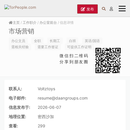
发布
主页
/
工作职介
/
办公室前台
/ 信息详情
市场营销
办公文员
全职
长期工
白班
英语/国语
需相关经验
需要工作签证
可提供工作证明
微信扫二维码
分享到朋友圈
联系人:
Voltztoys
电子邮件:
resume@daangroups.com
信息发布于:
2026-06-07
地理位置:
密西沙加
查看:
299